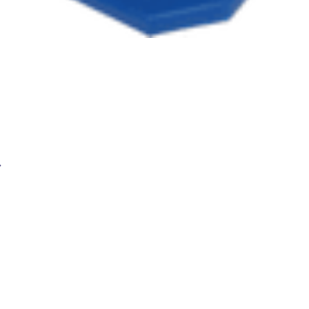
Электрод вольфрамовый BRIMA WL-20 175мм 1,