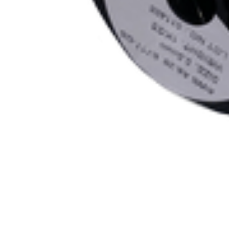
Сварочная проволока BRIMA E71TGS 0,8мм 5кг