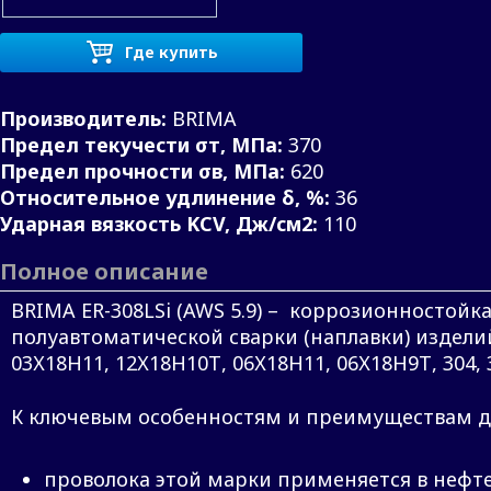
Где купить
Производитель:
BRIMA
Предел текучести σт, МПа:
370
Предел прочности σв, МПа:
620
Относительное удлинение δ, %:
36
Ударная вязкость KCV, Дж/см2:
110
Полное описание
BRIMA ER-308LSi (AWS 5.9) – коррозионностойк
полуавтоматической сварки (наплавки) издели
03Х18Н11, 12Х18Н10Т, 06Х18Н11, 06Х18Н9Т, 304, 3
К ключевым особенностям и преимуществам д
проволока этой марки применяется в нефт