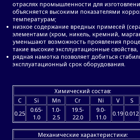
отраслях промышленности для изготовления
объясняется высокими показателями корр
температурам;
низкое содержание вредных примесей (сера
элементами (хром, никель, кремний, марган
уменьшают возможность проявления процес
такие высокие эксплуатационные свойства,
рядная намотка позволяет добиться стабил
эксплуатационный срок оборудования.
Химический состав:
C
Si
Mn
Cr
Ni
V
S
0.65-
1.0-
19.5-
9.0-
0.25
0.19
0.012
1.0
2.5
22.0
11.0
Механические характеристики: