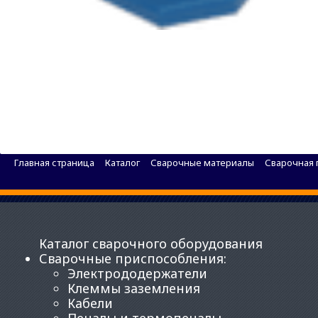
Электрод вольфрамовый BRIMA WL-20 175мм 2.
Главная страница
Каталог
Сварочные материалы
Сварочная п
Каталог сварочного оборудования
Сварочные приспособления
:
Электрододержатели
Клеммы заземления
Кабели
Пеналы и термопеналы