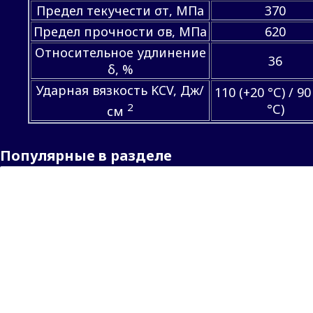
Предел текучести σт, МПа
370
Предел прочности σв, МПа
620
Относительное удлинение
36
δ, %
Ударная вязкость KCV, Дж/
110 (+20 °С) / 90
2
°С)
см
Популярные в разделе