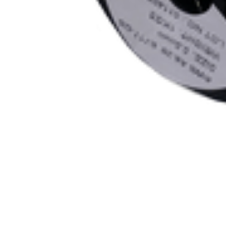
Сварочная проволока BRIMA E71TGS 0,8мм 1кг