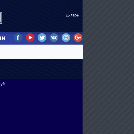
Дилеры
ии
уб.