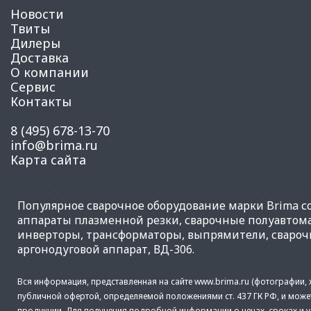
Новости
Твиты
Дилеры
Доставка
О компании
Сервис
Контакты
8 (495) 678-13-70
info@brima.ru
Карта сайта
Популярное
сварочное оборудование
марки Brima со
аппараты плазменной резки
,
сварочные полуавтом
инверторы
,
трансформаторы
,
выпрямители
,
свароч
аргонодуговой аппарат
,
ВД-306
.
Вся информация, представленная на сайте www.brima.ru (фотографии, х
публичной офертой, определяемой положениями ст. 437 ГК РФ, и може
продукции. Для получения подробной информации о ценах, сроках и 