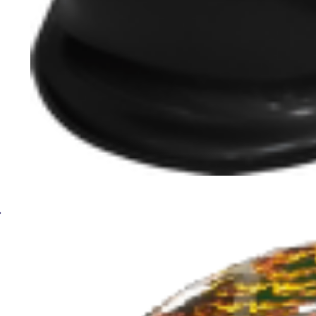
Сварочная маска BRIMA MEGA HA-1110o-00 черн