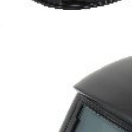
Сварочная маска Хамелеон BRIMA PERFECT HA-11