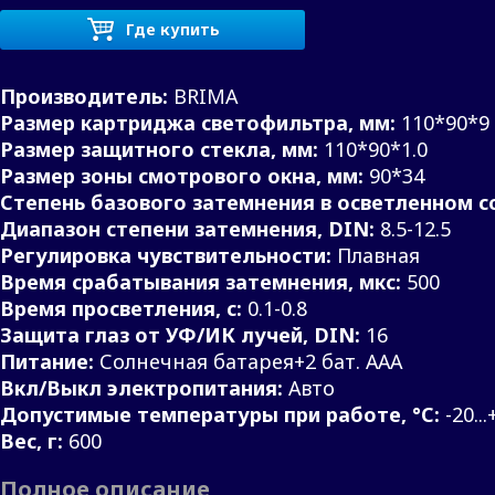
Где купить
Производитель:
BRIMA
Размер картриджа светофильтра, мм:
110*90*9
Размер защитного стекла, мм:
110*90*1.0
Размер зоны смотрового окна, мм:
90*34
Степень базового затемнения в осветленном с
Диапазон степени затемнения, DIN:
8.5-12.5
Регулировка чувствительности:
Плавная
Время срабатывания затемнения, мкс:
500
Время просветления, с:
0.1-0.8
Защита глаз от УФ/ИК лучей, DIN:
16
Питание:
Солнечная батарея+2 бат. ААА
Вкл/Выкл электропитания:
Авто
Допустимые температуры при работе, °С:
-20..
Вес, г:
600
Полное описание