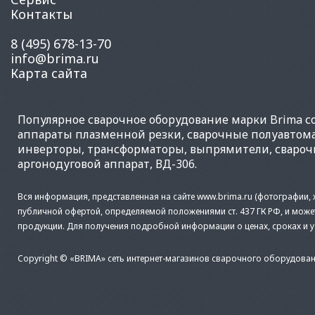
Контакты
8 (495) 678-13-70
info@brima.ru
Карта сайта
Популярное
сварочное оборудование
марки Brima со
аппараты плазменной резки
,
сварочные полуавтом
инверторы
,
трансформаторы
,
выпрямители
,
свароч
аргонодуговой аппарат
,
ВД-306
.
Вся информация, представленная на сайте www.brima.ru (фотографии, х
публичной офертой, определяемой положениями ст. 437 ГК РФ, и може
продукции. Для получения подробной информации о ценах, сроках и 
Copyright © «BRIMA» сеть интернет-магазинов сварочного оборудован