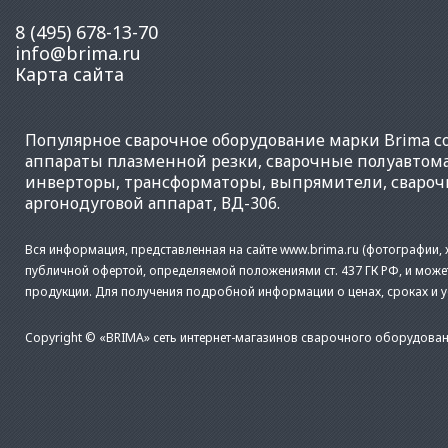
8 (495) 678-13-70
info@brima.ru
Карта сайта
Популярное
сварочное оборудование
марки Brima со
аппараты плазменной резки
,
сварочные полуавтом
инверторы
,
трансформаторы
,
выпрямители
,
свароч
аргонодуговой аппарат
,
ВД-306
.
Вся информация, представленная на сайте www.brima.ru (фотографии, х
публичной офертой, определяемой положениями ст. 437 ГК РФ, и може
продукции. Для получения подробной информации о ценах, сроках и 
Copyright © «BRIMA» сеть интернет-магазинов сварочного оборудован