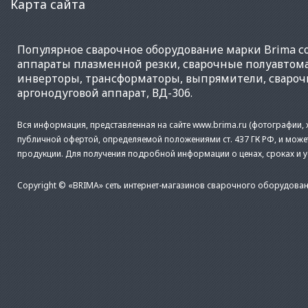
Карта сайта
Популярное
сварочное оборудование
марки Brima со
аппараты плазменной резки
,
сварочные полуавтом
инверторы
,
трансформаторы
,
выпрямители
,
свароч
аргонодуговой аппарат
,
ВД-306
.
Вся информация, представленная на сайте www.brima.ru (фотографии, х
публичной офертой, определяемой положениями ст. 437 ГК РФ, и може
продукции. Для получения подробной информации о ценах, сроках и 
Copyright © «BRIMA» сеть интернет-магазинов сварочного оборудован