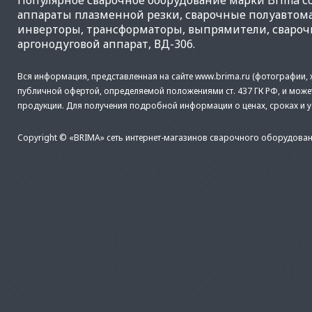
Популярное
сварочное оборудование
марки Brima со
аппараты плазменной резки
,
сварочные полуавтом
инверторы
,
трансформаторы
,
выпрямители
,
свароч
аргонодуговой аппарат
,
ВД-306
.
Вся информация, представленная на сайте www.brima.ru (фотографии, х
публичной офертой, определяемой положениями ст. 437 ГК РФ, и може
продукции. Для получения подробной информации о ценах, сроках и 
Copyright © «BRIMA» сеть интернет-магазинов сварочного оборудован