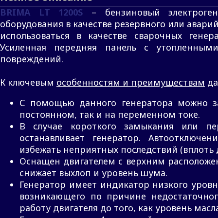
BRIMA LT 1200S
– бензиновый электроген
оборудования в качестве резервного или авари
использоваться в качестве сварочных гене
Усиленная передняя панель с утопленным
повреждений.
К ключевым
особенностям и преимуществам
да
С помощью данного генератора можно за
постоянном, так и на переменном токе.
В случае короткого замыкания или пер
останавливает генератор. Автоотключе
избежать неприятных последствий (вплоть 
Оснащен двигателем с верхним расположен
снижает выхлоп и уровень шума.
Генератор имеет индикатор низкого уровн
возникающего по причине недостаточног
работу двигателя до того, как уровень масл