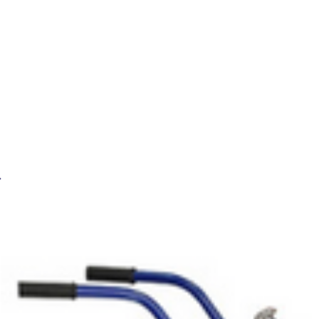
Газосварочный рукав BRIMA ф6,3мм (3кл) синий