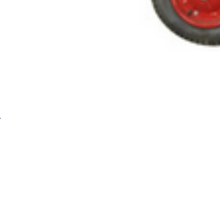
АВТОГЕН Тележка для перевозки баллонов ТБ-02