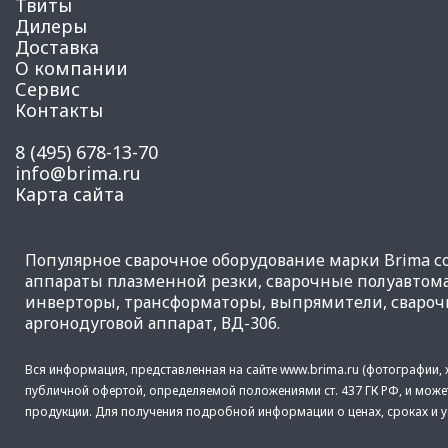
Твиты
Дилеры
Доставка
О компании
Сервис
Контакты
8 (495) 678-13-70
info@brima.ru
Карта сайта
Популярное
сварочное оборудование
марки Brima со
аппараты плазменной резки
,
сварочные полуавтом
инверторы
,
трансформаторы
,
выпрямители
,
свароч
аргонодуговой аппарат
,
ВД-306
.
Вся информация, представленная на сайте www.brima.ru (фотографии, х
публичной офертой, определяемой положениями ст. 437 ГК РФ, и може
продукции. Для получения подробной информации о ценах, сроках и 