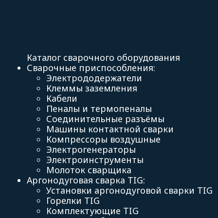
Главная страница
Каталог
Газосварочное оборудование
Газ
Каталог сварочного оборудования
Сварочные приспособления
:
Электрододержатели
Клеммы заземления
Кабели
Пеналы и термопеналы
Соединительные разъёмы
Машины контактной сварки
Компрессоры воздушные
Электрогенераторы
Электроинструменты
Молоток сварщика
Аргонодуговая сварка TIG
:
Установки аргонодуговой сварки TIG
Горелки TIG
Комплектующие TIG