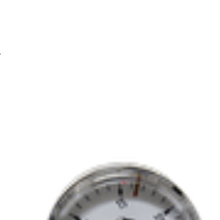
Редуктор углекислотный BRIMA У-30П