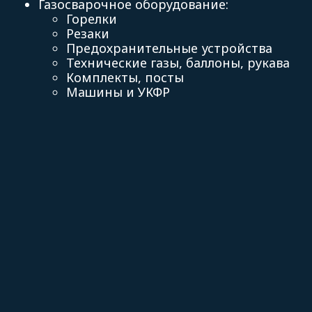
Газосварочное оборудование
:
Горелки
Резаки
Предохранительные устройства
Технические газы, баллоны, рукава
Комплекты, посты
Машины и УКФР
Регуляторы, вентили, манометры, см
Газовые редукторы
Дополнительные приспособления
BRIMA
Новости
Твиты
Дилеры
Доставка
О компании
Сервис
Контакты
8 (495) 678-13-70