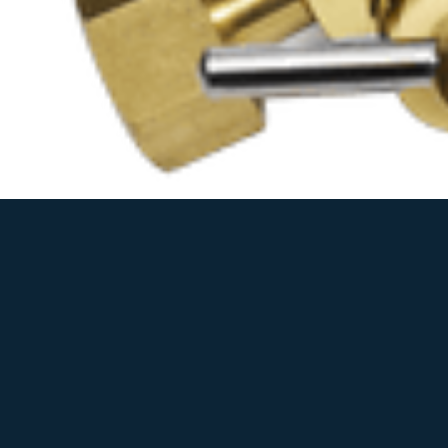
Редуктор углекислотный АВТОГЕН УР-6-6