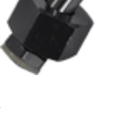
Редуктор углекислотный У-30-2