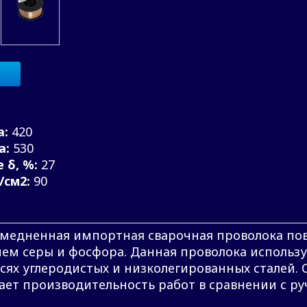
а:
420
а:
530
 δ, %:
27
/см2:
90
– омедненная импортная сварочная проволока по
м серы и фосфора. Данная проволока используе
есях углеродистых и низколегированных сталей.
ет производительность работ в сравнении с ру