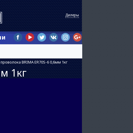
Дилеры
ии
проволока BRIMA ER70S-6 0,6мм 1кг
м 1кг