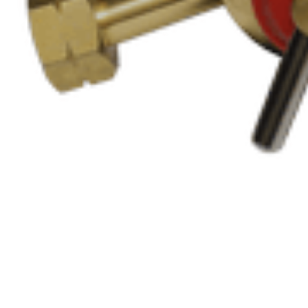
Редуктор пропановый АВТОГЕН БПО-5-МГ