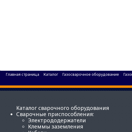
Редуктор пропановый АВТОГЕН БПО-5-4
Главная страница
Каталог
Газосварочное оборудование
Газ
Каталог сварочного оборудования
Сварочные приспособления
:
Электрододержатели
Клеммы заземления