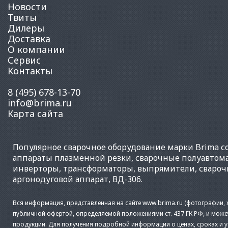
Новости
Твиты
Дилеры
Доставка
О компании
Сервис
Контакты
8 (495) 678-13-70
info@brima.ru
Карта сайта
Популярное
сварочное оборудование
марки Brima со
аппараты плазменной резки
,
сварочные полуавтом
инверторы
,
трансформаторы
,
выпрямители
,
свароч
аргонодуговой аппарат
,
ВД-306
.
Вся информация, представленная на сайте www.brima.ru (фотографии, х
публичной офертой, определяемой положениями ст. 437 ГК РФ, и може
продукции. Для получения подробной информации о ценах, сроках и 