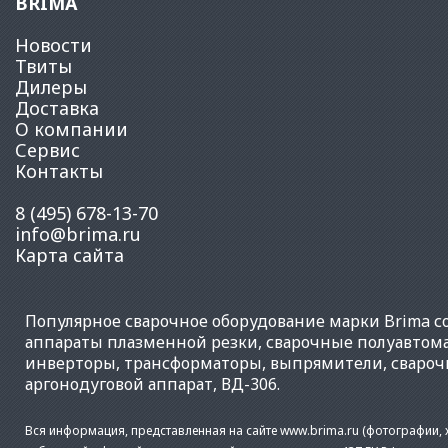
BRIMA
Новости
Твиты
Дилеры
Доставка
О компании
Сервис
Контакты
8 (495) 678-13-70
info@brima.ru
Карта сайта
Популярное
сварочное оборудование
марки Brima со
аппараты плазменной резки
,
сварочные полуавтом
инверторы
,
трансформаторы
,
выпрямители
,
свароч
аргонодуговой аппарат
,
ВД-306
.
Вся информация, представленная на сайте www.brima.ru (фотографии, х