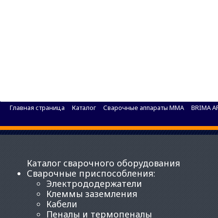
Сварочный аппарат BRIMA ВД-306 У2 с прибор
Главная страница
Каталог
Сварочные аппараты MMA
BRIMA A
Каталог сварочного оборудования
Сварочные приспособления
:
Электрододержатели
Клеммы заземления
Кабели
Пеналы и термопеналы