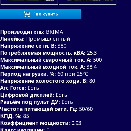
Где купить
Производитель:
BRIMA
Линейка:
Промышленный
Напряжение сети, В:
380
Потребляемая мощность, кВА:
25.3
Максимальный сварочный ток, А:
500
Максимальный входной ток, А:
38.4
Период нагрузки, %:
60 при 25°С
Напряжение холостого хода, В:
80
Arc Force:
Есть
Цифровой дисплей:
Есть
Разъём под пульт ДУ:
Есть
Частота питающей сети, Гц:
50/60
КПД, %:
85
Коэффициент мощности:
0.93
Класс изоляции:
F