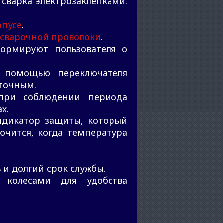
сварка электрозаклепками.
рпусе
.
 сварочной проволоки
.
формируют пользователя о
с помощью переключателя
 точным.
при соблюдении периода
х.
ндикатор защиты, который
лючится, когда температура
 и долгий срок службы.
 колесами для удобства