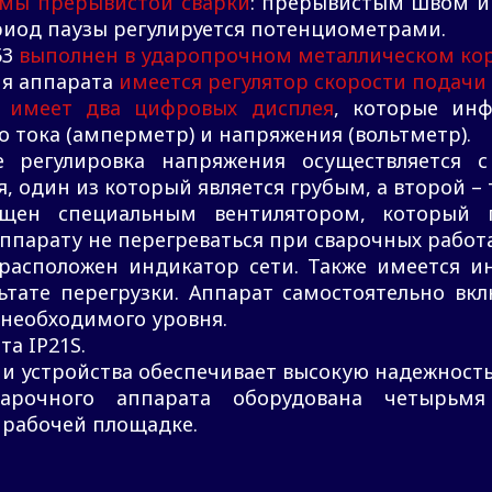
мы прерывистой сварки
: прерывистым швом и 
риод паузы регулируется потенциометрами.
53
выполнен в ударопрочном металлическом ко
ия аппарата
имеется регулятор скорости подачи
т
имеет два цифровых дисплея
, которые ин
о тока (амперметр) и напряжения (вольтметр).
 регулировка напряжения осуществляется 
, один из который является грубым, а второй –
ащен специальным вентилятором, который 
аппарату не перегреваться при сварочных работа
расположен индикатор сети. Также имеется и
ьтате перегрузки. Аппарат самостоятельно вк
 необходимого уровня.
а IP21S.
и устройства обеспечивает высокую надежность
арочного аппарата оборудована четырьмя
 рабочей площадке.