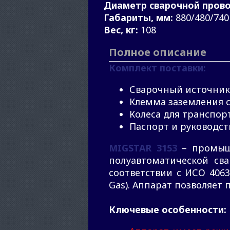
Диаметр сварочной прово
Габариты, мм:
880/480/740
Вес, кг:
108
Полное описание
Комплект поставки:
Сварочный источник
Клемма заземления с
Колеса для транспор
Паспорт и руководст
MIGSTAR 3153
– промышл
полуавтоматической св
соответствии с ИСО 4063
Gas). Аппарат позволяет
К
лючевые особенности
: