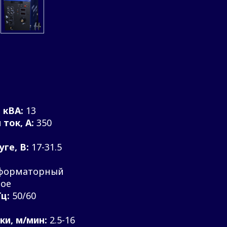
 кВА:
13
ток, А:
350
ге, В:
17-31.5
форматорный
ое
ц:
50/60
ки, м/мин:
2.5-16