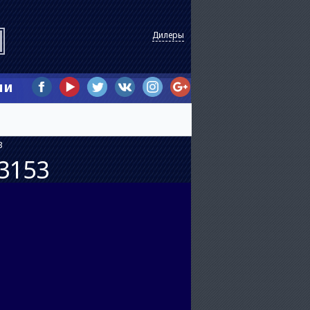
Дилеры
ии
3
3153