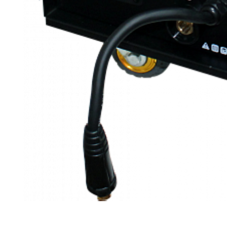
Сварочный полуавтомат BRIMA MIG255P - уста