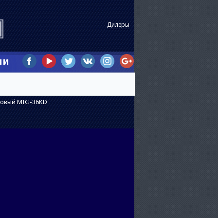
Дилеры
ии
овый MIG-36KD