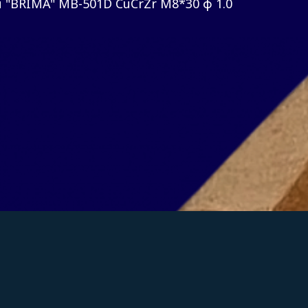
"BRIMA" MB-501D CuCrZr М8*30 ф 1.0