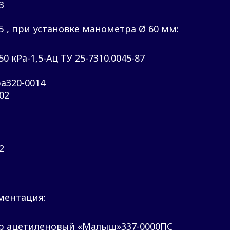
3
 , при установке манометра Ø 60 мм:
кРа-1,5-Ац ТУ 25-7310.0045-87
а320-0014
02
2
ментация:
ор ацетиленовый «Малыш»337-0000ПС