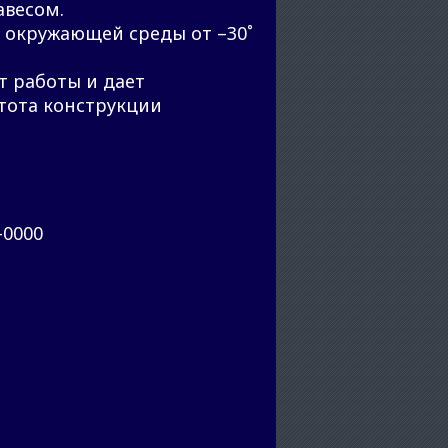
авесом.
 окружающей среды от –30˚
т работы и дает
стота конструкции
-0000