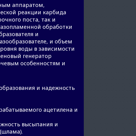
ным аппаратом,
ческой реакции карбида
очного поста, так и
 газопламенной обработки
образователя и
азообразователе, и объем
ровня воды в зависимости
леновый генератор
лючевым особенностям и
ообразования и надежность
ырабатываемого ацетилена и
ожность высыпания и
(шлама).