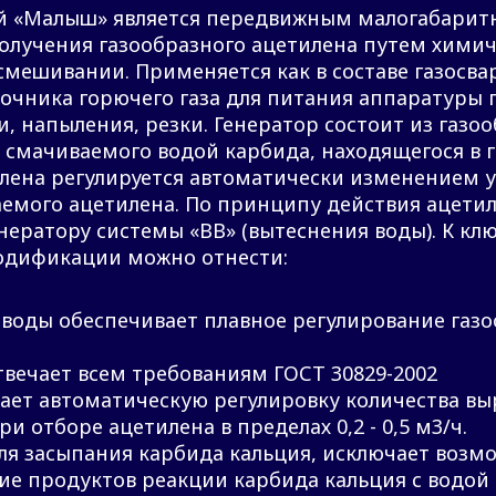
й «Малыш» является передвижным малогабарит
олучения газообразного ацетилена путем хими
смешивании. Применяется как в составе газосвар
сточника горючего газа для питания аппаратуры
и, напыления, резки. Генератор состоит из газо
 смачиваемого водой карбида, находящегося в г
лена регулируется автоматически изменением у
аемого ацетилена. По принципу действия ацети
нератору системы «ВВ» (вытеснения воды). К к
одификации можно отнести:
воды обеспечивает плавное регулирование газ
вечает всем требованиям ГОСТ 30829-2002
ает автоматическую регулировку количества в
и отборе ацетилена в пределах 0,2 - 0,5 м3/ч.
ля засыпания карбида кальция, исключает возм
ие продуктов реакции карбида кальция с водой 