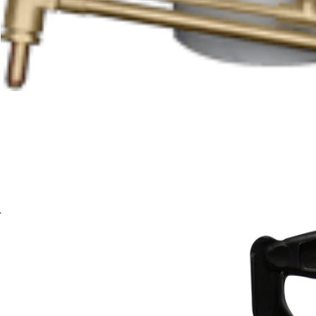
АВТОГЕН Комплект бензореза КЖГ