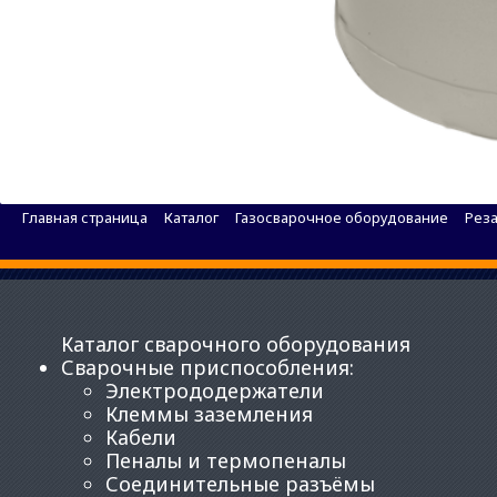
Бачок БГ-03 (бачок для жидкого горючего без м
Главная страница
Каталог
Газосварочное оборудование
Рез
Каталог сварочного оборудования
Сварочные приспособления
:
Электрододержатели
Клеммы заземления
Кабели
Пеналы и термопеналы
Соединительные разъёмы