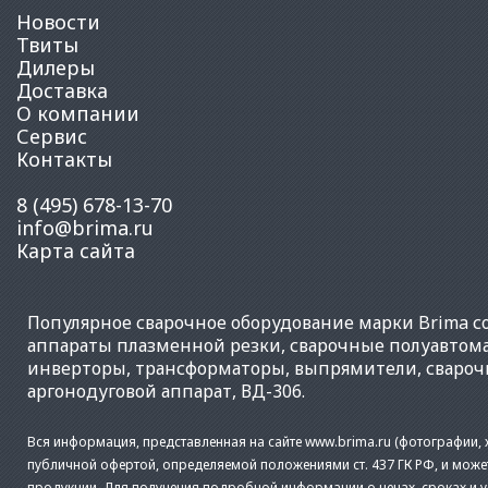
Новости
Твиты
Дилеры
Доставка
О компании
Сервис
Контакты
8 (495) 678-13-70
info@brima.ru
Карта сайта
Популярное
сварочное оборудование
марки Brima со
аппараты плазменной резки
,
сварочные полуавтом
инверторы
,
трансформаторы
,
выпрямители
,
свароч
аргонодуговой аппарат
,
ВД-306
.
Вся информация, представленная на сайте www.brima.ru (фотографии, х
публичной офертой, определяемой положениями ст. 437 ГК РФ, и може
продукции. Для получения подробной информации о ценах, сроках и 