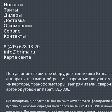
Новости
Твиты
Дилеры
Доставка
О компании
Сервис
Контакты
8 (495) 678-13-70
info@brima.ru
Карта сайта
Популярное
сварочное оборудование
марки Brima со
аппараты плазменной резки
,
сварочные полуавтом
инверторы
,
трансформаторы
,
выпрямители
,
свароч
аргонодуговой аппарат
,
ВД-306
.
Вся информация, представленная на сайте www.brima.ru (фотографии, х
публичной офертой, определяемой положениями ст. 437 ГК РФ, и може
продукции. Для получения подробной информации о ценах, сроках и 