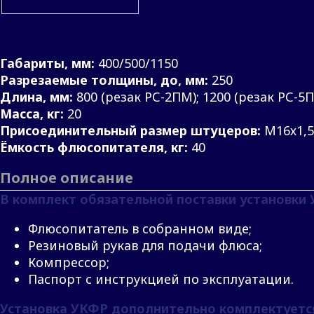
Габариты, мм:
400/500/1150
Разрезаемые толщины, до, мм:
250
Длина, мм:
800 (резак РС-2ПМ); 1200 (резак РС-
Масса, кг:
20
Присоединительный размер штуцеров:
М16х1,5
Ёмкость флюсопитателя, кг:
40
Полное описание
В комплект обязательной поставки установки 
Флюсопитатель в собранном виде;
Резиновый рукав для подачи флюса;
Компрессор;
Паспорт с инструкцией по эксплуатации.
Установка УКФР дополнительно комплектуетс