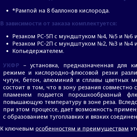
*Рампой на 8 баллонов кислорода.
В зависимости от заказа комплектуется:
Резаком РС-5П с мундштуком №4, №5 и №6 и
Резаком РС-2П с мундштуком №2, №3 и №4 и
Копьедержателем.
УКФР
– установка, предназначенная для к
режиме и кислородно-флюсовой резки разли
чугун, бетон, алюминий и сплавы цветных м
состоит в том, что в зону резания совместн
пламенем подается порошкообразный флю
повышающую температуру в зоне реза. Вследс
при этом процессе, дает возможность применя
с образованием тугоплавких и вязких соединен
К ключевым
особенностям и преимуществам
эт