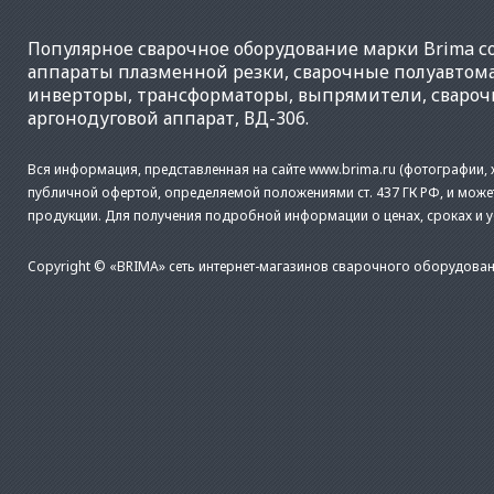
Популярное
сварочное оборудование
марки Brima со
аппараты плазменной резки
,
сварочные полуавтом
инверторы
,
трансформаторы
,
выпрямители
,
свароч
аргонодуговой аппарат
,
ВД-306
.
Вся информация, представленная на сайте www.brima.ru (фотографии, х
публичной офертой, определяемой положениями ст. 437 ГК РФ, и може
продукции. Для получения подробной информации о ценах, сроках и 
Copyright © «BRIMA» сеть интернет-магазинов сварочного оборудован