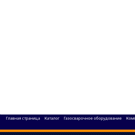
РЕЗГОР ПОСТ ПГУ-5А АЦЕТИЛЕН переносной
Главная страница
Каталог
Газосварочное оборудование
Комп