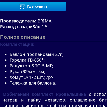
Где купить
Производитель:
BRIMA
Расход газа, м3/ч:
1.5
Полное описание
Комплектация:
Баллон пропановый 27л;
Горелка ГВ-850*;
Редуктор БПО-5-МГ;
Рукав Ф9мм, 5м;
Хомут 3/4 -2 шт.; /p>
Тележка для баллона.
Мобильный комплект кровельщика
с испол
нагрев и пайку металлов, оплавление би
гидроизоляционные работы, применяя пропан