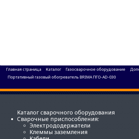
Щетка дисковая BRIMA OSBORN
Главная страница
Каталог
Газосварочное оборудование
Доп
Портативный газовый обогреватель BRIMA ПГО-AD-030
Каталог сварочного оборудования
Сварочные приспособления
:
Электрододержатели
Клеммы заземления
Кабели