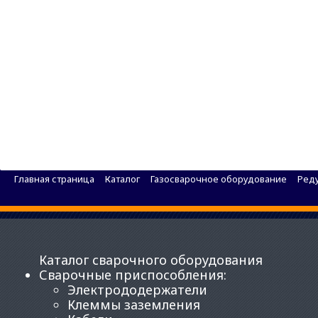
Комплект газосварщика АВТОГЕН КГС-1А-02
Главная страница
Каталог
Газосварочное оборудование
Ред
Каталог сварочного оборудования
Сварочные приспособления
:
Электрододержатели
Клеммы заземления