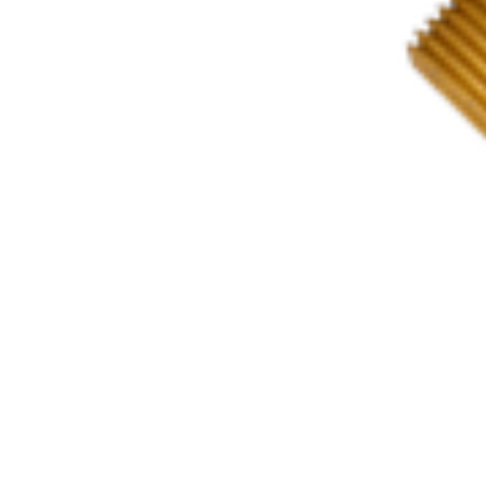
Вентиль баллонный БАМЗ ВБУ исп 03