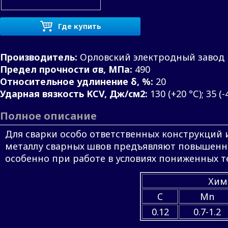
Где купить
Производитель:
Орловский электродный завод
Предел прочности σв, МПа:
490
Относительное удлинение δ, %:
20
Ударная вязкость KCV, Дж/см2:
130 (+20 °С); 35 (-
Полное описание
Для сварки особо ответственных конструкций и
металлу сварных швов предъявляют повышенны
особенно при работе в условиях пониженных т
Хим
C
Mn
0.12
0.7-1.2