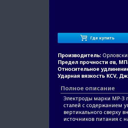
Где купить
Производитель:
Орловски
Предел прочности σв, МП
Относительное удлинение
Ударная вязкость KCV, Дж
Полное описание
Электроды марки МР-З п
сталей с содержанием у
вертикального сверху 
источников питания с н