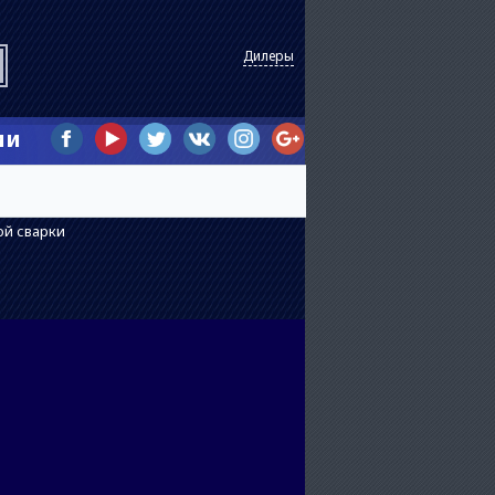
Дилеры
ии
ой сварки