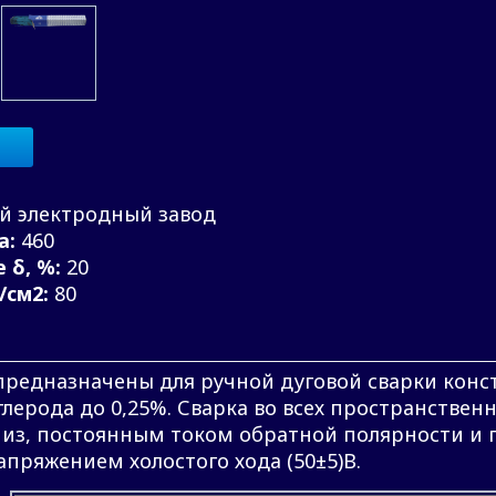
й электродный завод
а:
460
 δ, %:
20
/см2:
80
редназначены для ручной дуговой сварки конс
глерода до 0,25%. Сварка во всех пространствен
вниз, постоянным током обратной полярности и
апряжением холостого хода (50±5)В.