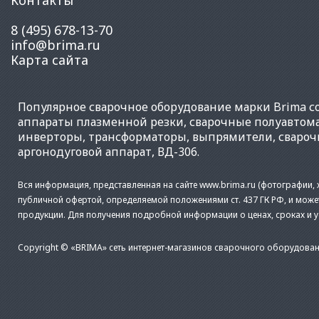
Контакты
8 (495) 678-13-70
info@brima.ru
Карта сайта
Популярное
сварочное оборудование
марки Brima со
аппараты плазменной резки
,
сварочные полуавтом
инверторы
,
трансформаторы
,
выпрямители
,
свароч
аргонодуговой аппарат
,
ВД-306
.
Вся информация, представленная на сайте www.brima.ru (фотографии, х
публичной офертой, определяемой положениями ст. 437 ГК РФ, и може
продукции. Для получения подробной информации о ценах, сроках и 
Copyright © «BRIMA» сеть интернет-магазинов сварочного оборудован