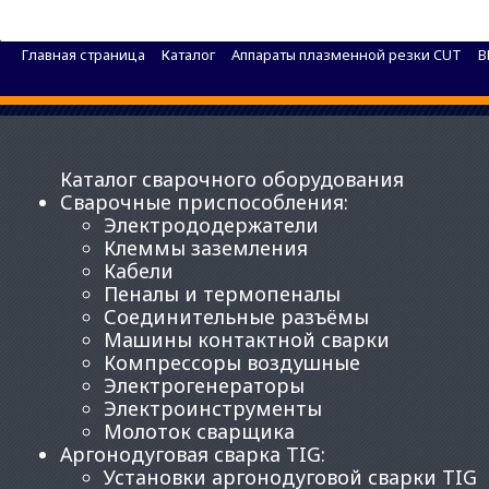
Установка плазменной резки BRIMA CUT-70
Главная страница
Каталог
Аппараты плазменной резки CUT
B
Каталог сварочного оборудования
Сварочные приспособления
:
Электрододержатели
Клеммы заземления
Кабели
Пеналы и термопеналы
Соединительные разъёмы
Машины контактной сварки
Компрессоры воздушные
Электрогенераторы
Электроинструменты
Молоток сварщика
Аргонодуговая сварка TIG
:
Установки аргонодуговой сварки TIG