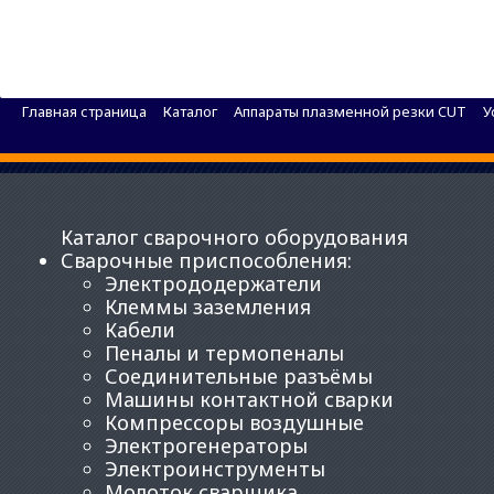
Установка плазменной резки BRIMA CUT-70
Главная страница
Каталог
Аппараты плазменной резки CUT
У
Каталог сварочного оборудования
Сварочные приспособления
:
Электрододержатели
Клеммы заземления
Кабели
Пеналы и термопеналы
Соединительные разъёмы
Машины контактной сварки
Компрессоры воздушные
Электрогенераторы
Электроинструменты
Молоток сварщика