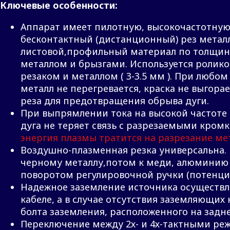
Ключевые
особеннос
ти:
Аппарат имеет пилотную, высокочастотную
бесконтактный (дистанционный) рез метал
листовой,профильный материал по толщине
металлом и брызгами. Используется ролик
резаком и металлом ( 3-3.5 мм ). При любо
металл не перегревается, краска не выгора
реза для предотвращения обрыва дуги.
При выпрямлении тока на высокой частоте 
дуга не теряет связь с разрезаемыми кром
энергия плазмы тратится на разрезание ме
Воздушно-плазменная резка универсальна.
черному металлу,потом к меди, алюминию и
поворотом регулировочной ручки (потенци
Надежное заземление источника осуществл
кабеле, а в случае отсутствия заземляющих
болта заземления, расположенного на задн
Переключение между 2х- и 4х-тактными ре