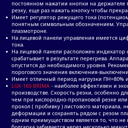
постоянном нажатии кнопки на держателе го
резку, еще раз нажать кнопку чтобы прекра
Имеет регулятор режущего тока (потенциоме
понятным символьным обозначением. Управ
плазмотроне.
На лицевой панели управления имеется ци
тока.
На лицевой панели расположен индикатор 
срабатывает в результате перегрева. Аппар
опустится до необходимого уровня. Рекоме
порогового значения включения-выключени
Имеет отличный период нагрузки ПН=80% и 
LGK-160 BRIMA
- наиболее эффективен и эк
производстве. Скорость резки, особенно д
чем при кислородно-пропановой резке или 
прокол ( пробивку ) листового материала, 
деформации и сохранять рядом с резом пла
одним преимуществом является то, что не в
болгарка забивается через несколько минут