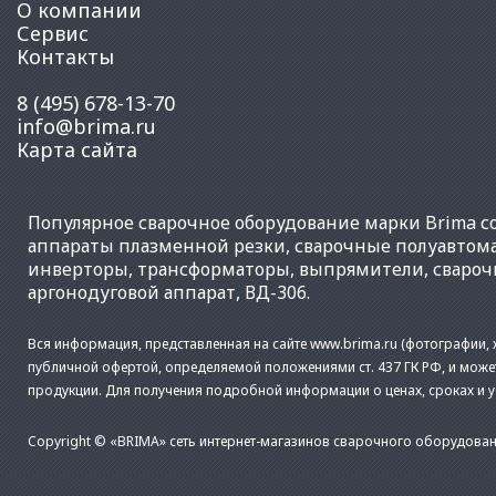
О компании
Сервис
Контакты
8 (495) 678-13-70
info@brima.ru
Карта сайта
Популярное
сварочное оборудование
марки Brima со
аппараты плазменной резки
,
сварочные полуавтом
инверторы
,
трансформаторы
,
выпрямители
,
свароч
аргонодуговой аппарат
,
ВД-306
.
Вся информация, представленная на сайте www.brima.ru (фотографии, х
публичной офертой, определяемой положениями ст. 437 ГК РФ, и може
продукции. Для получения подробной информации о ценах, сроках и 
Copyright © «BRIMA» сеть интернет-магазинов сварочного оборудован