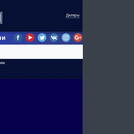
Дилеры
ии
6мм