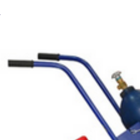
Газосварочный рукав BRIMA ф6,3мм (3кл) синий