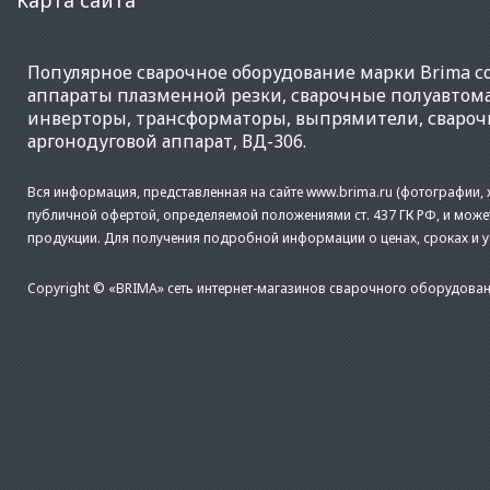
Популярное
сварочное оборудование
марки Brima со
аппараты плазменной резки
,
сварочные полуавтом
инверторы
,
трансформаторы
,
выпрямители
,
свароч
аргонодуговой аппарат
,
ВД-306
.
Вся информация, представленная на сайте www.brima.ru (фотографии, х
публичной офертой, определяемой положениями ст. 437 ГК РФ, и може
продукции. Для получения подробной информации о ценах, сроках и 
Copyright © «BRIMA» сеть интернет-магазинов сварочного оборудован