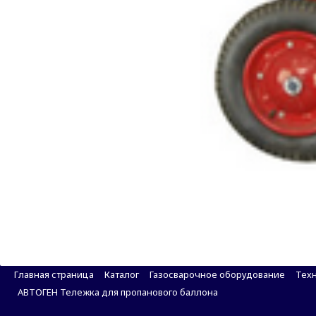
АВТОГЕН Тележка для перевозки баллонов ТБ-02
Главная страница
Каталог
Газосварочное оборудование
Техн
АВТОГЕН Тележка для пропанового баллона