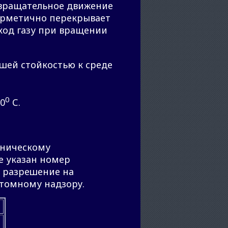
 вращательное движение
герметично перекрывает
ход газу при вращении
ошей стойкостью к среде
0
0
С.
хническому
е указан номер
т разрешение на
атомному надзору.